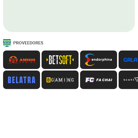
PROVEEDORES