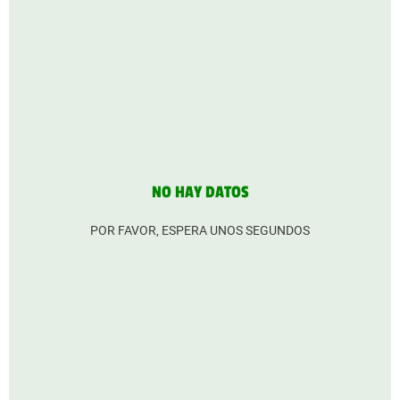
NO HAY DATOS
POR FAVOR, ESPERA UNOS SEGUNDOS