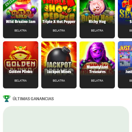
Wild Brazino Jam
Triple X Hot Pepper
Richy Hog
S
BELATRA
BELATRA
BELATRA
B
Mummyland
Golden Plinko
Jackpot Mines
Treasures
Jus
BELATRA
BELATRA
BELATRA
B
ÚLTIMAS GANANCIAS