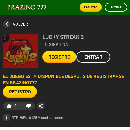
REGISTRO
ENTRAR
VOLVER
LUCKY STREAK 2
ENDORPHINA
REGISTRO
ENTRAR
EL JUEGO ESTÁ DISPONIBLE DESPUÉS DE REGISTRARSE
EN BRAZINO777
REGISTRO
9
8425
Visualizaciones
RTP:
96%