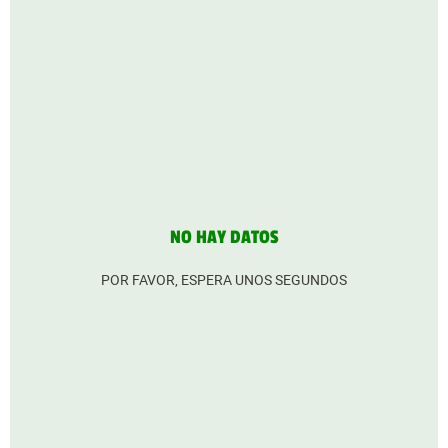
NO HAY DATOS
POR FAVOR, ESPERA UNOS SEGUNDOS