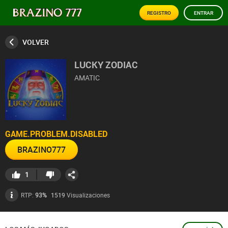
REGISTRO
ENTRAR
VOLVER
LUCKY ZODIAC
AMATIC
GAME.PROBLEM.DISABLED
BRAZINO777
1
1519
Visualizaciones
RTP:
93%