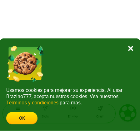
Usamos cookies para mejorar su experiencia. Al usar
Brazino777, acepta nuestros cookies. Vea nuestros
Términos y condiciones
para más.
Menu
Slots
En vivo
Crash
OK