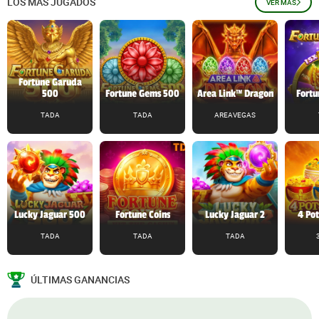
LOS MÁS JUGADOS
VER MÁS
Fortune Garuda
500
Fortune Gems 500
Area Link™ Dragon
Fortu
TADA
TADA
AREAVEGAS
Lucky Jaguar 500
Fortune Coins
Lucky Jaguar 2
4 Pot
TADA
TADA
TADA
ÚLTIMAS GANANCIAS