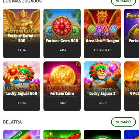
LOS MÁS JUGADOS
VER MÁS
Fortune Garuda
500
Fortune Gems 500
Area Link™ Dragon
Fortu
TADA
TADA
AREAVEGAS
Lucky Jaguar 500
Fortune Coins
Lucky Jaguar 2
4 Pot
TADA
TADA
TADA
BELATRA
VER MÁS
EXCLUSIVO