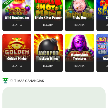
Wild Brazino Jam
Triple X Hot Pepper
Richy Hog
S
BELATRA
BELATRA
BELATRA
B
Mummyland
Golden Plinko
Jackpot Mines
Treasures
Jus
BELATRA
BELATRA
BELATRA
B
ÚLTIMAS GANANCIAS