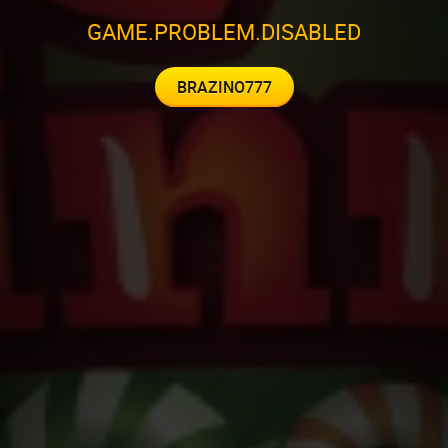
GAME.PROBLEM.DISABLED
BRAZINO777