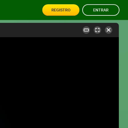
REGISTRO
ENTRAR