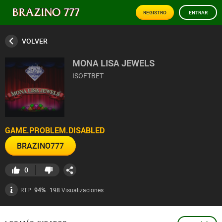
REGISTRO
ENTRAR
VOLVER
MONA LISA JEWELS
ISOFTBET
GAME.PROBLEM.DISABLED
BRAZINO777
0
198
Visualizaciones
RTP:
94%