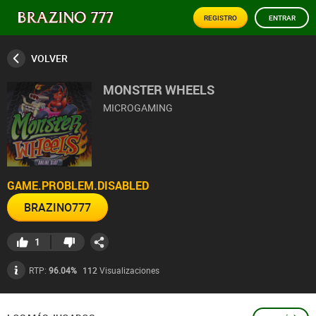
REGISTRO
ENTRAR
VOLVER
MONSTER WHEELS
MICROGAMING
GAME.PROBLEM.DISABLED
BRAZINO777
1
112
Visualizaciones
RTP:
96.04%