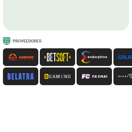
PROVEEDORES