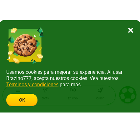
Usamos cookies para mejorar su experiencia. Al usar
Brazino777, acepta nuestros cookies. Vea nuestros
Términos y condiciones
para más.
Menu
Slots
En vivo
Crash
OK
Brazino 777
Juegos De Casino