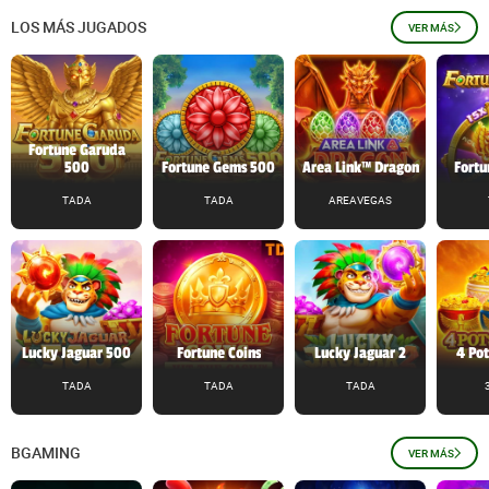
LOS MÁS JUGADOS
VER MÁS
Fortune Garuda
500
Fortune Gems 500
Area Link™ Dragon
Fortu
TADA
TADA
AREAVEGAS
Lucky Jaguar 500
Fortune Coins
Lucky Jaguar 2
4 Pot
TADA
TADA
TADA
BGAMING
VER MÁS