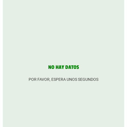
NO HAY DATOS
POR FAVOR, ESPERA UNOS SEGUNDOS