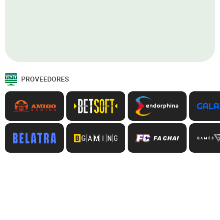
PROVEEDORES