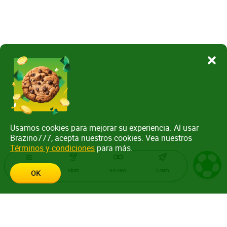
Usamos cookies para mejorar su experiencia. Al usar
Brazino777, acepta nuestros cookies. Vea nuestros
Términos y condiciones
para más.
Menu
Slots
En vivo
Crash
OK