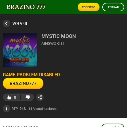
REGISTRO
ENTRAR
VOLVER
MYSTIC MOON
AINSWORTH
GAME.PROBLEM.DISABLED
BRAZINO777
0
14
Visualizaciones
RTP:
94%