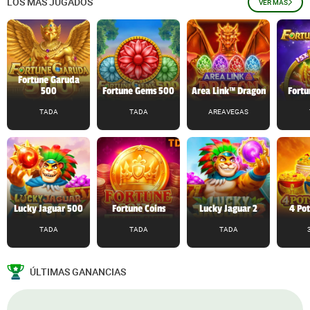
LOS MÁS JUGADOS
VER MÁS
Fortune Garuda
500
Fortune Gems 500
Area Link™ Dragon
Fortu
TADA
TADA
AREAVEGAS
Lucky Jaguar 500
Fortune Coins
Lucky Jaguar 2
4 Pot
TADA
TADA
TADA
ÚLTIMAS GANANCIAS