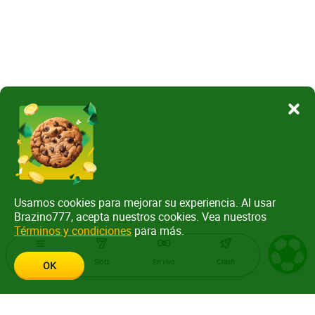
Usamos cookies para mejorar su experiencia. Al usar
Brazino777, acepta nuestros cookies. Vea nuestros
Términos y condiciones
para más.
Menu
Slots
En vivo
Crash
OK