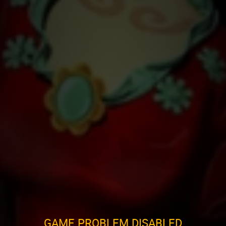
GAME.PROBLEM.DISABLED