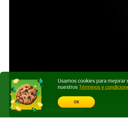
Usamos cookies para mejorar s
nuestros
Términos y condicion
OK
2195
Visualizaciones
RTP:
95%