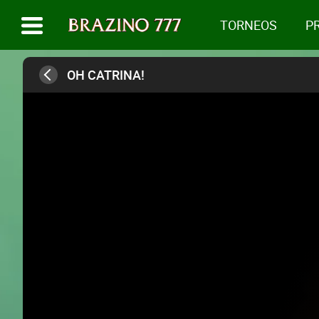
TORNEOS
P
OH CATRINA!