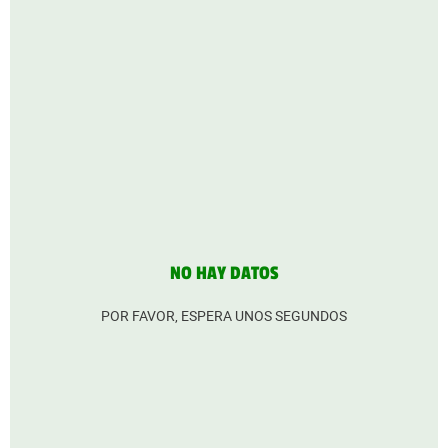
NO HAY DATOS
POR FAVOR, ESPERA UNOS SEGUNDOS