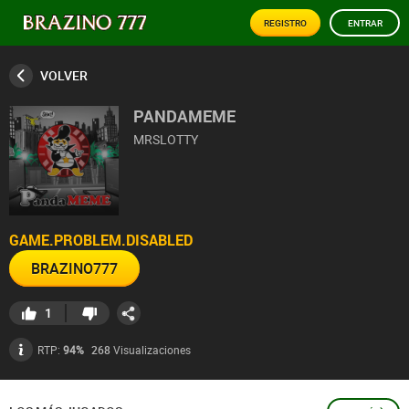
REGISTRO
ENTRAR
VOLVER
PANDAMEME
MRSLOTTY
GAME.PROBLEM.DISABLED
BRAZINO777
1
268
Visualizaciones
RTP:
94%