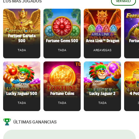
LOS MÁS JUGADOS
VER MÁS
Fortune Garuda
500
Fortune Gems 500
Area Link™ Dragon
Fortu
TADA
TADA
AREAVEGAS
Lucky Jaguar 500
Fortune Coins
Lucky Jaguar 2
4 Pot
TADA
TADA
TADA
ÚLTIMAS GANANCIAS