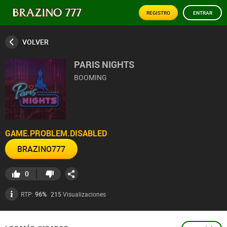
REGISTRO
ENTRAR
VOLVER
PARIS NIGHTS
BOOMING
GAME.PROBLEM.DISABLED
BRAZINO777
0
215
Visualizaciones
RTP:
96%