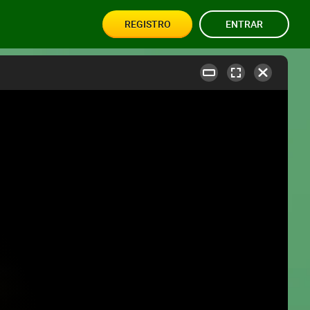
REGISTRO
ENTRAR