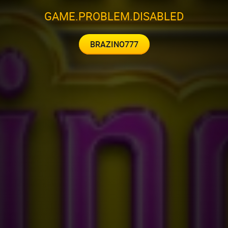
GAME.PROBLEM.DISABLED
BRAZINO777