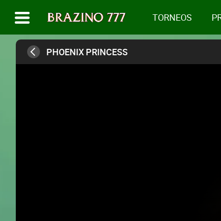
TORNEOS
P
PHOENIX PRINCESS