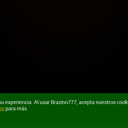
u experiencia. Al usar Brazino777, acepta nuestros cook
es
para más.