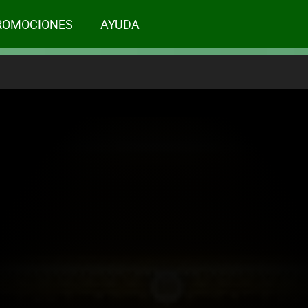
ROMOCIONES
AYUDA