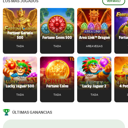
LOS MÁS JUGADOS
VER MÁS
Fortune Garuda
500
Fortune Gems 500
Area Link™ Dragon
Fortu
TADA
TADA
AREAVEGAS
Lucky Jaguar 500
Fortune Coins
Lucky Jaguar 2
4 Pot
TADA
TADA
TADA
ÚLTIMAS GANANCIAS