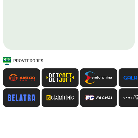
PROVEEDORES