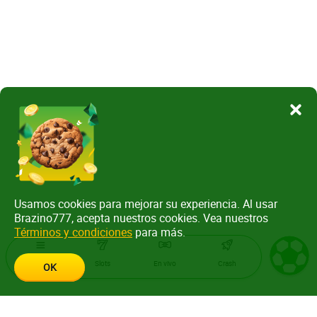
Usamos cookies para mejorar su experiencia. Al usar
Brazino777, acepta nuestros cookies. Vea nuestros
Términos y condiciones
para más.
Menu
Slots
En vivo
Crash
OK