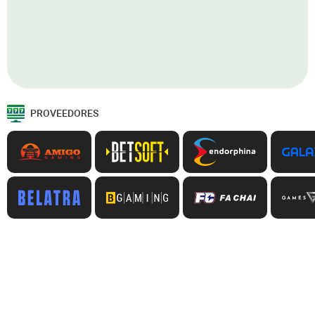
PROVEEDORES