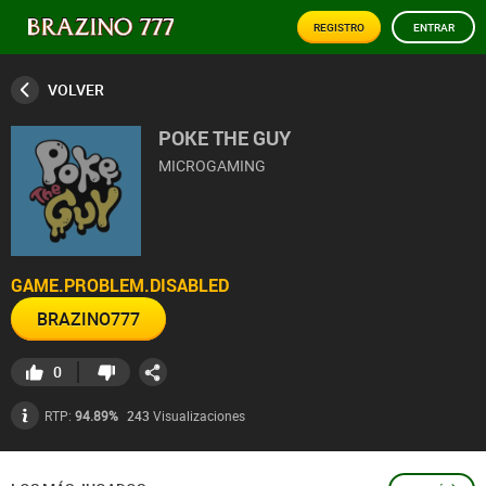
REGISTRO
ENTRAR
VOLVER
POKE THE GUY
MICROGAMING
GAME.PROBLEM.DISABLED
BRAZINO777
0
243
Visualizaciones
RTP:
94.89%