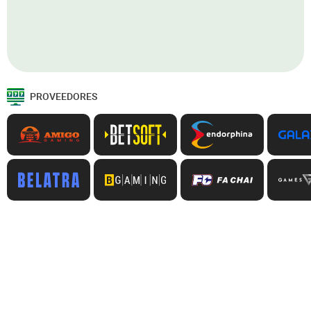
PROVEEDORES