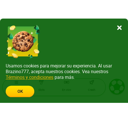
Usamos cookies para mejorar su experiencia. Al usar
Brazino777, acepta nuestros cookies. Vea nuestros
Términos y condiciones
para más.
Menu
Slots
En vivo
Crash
OK
Brazino 777
Juegos De Casino