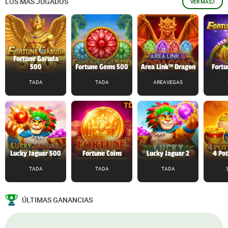
LOS MÁS JUGADOS
VER MÁS
Fortune Garuda
500
Fortune Gems 500
Area Link™ Dragon
Fortu
TADA
TADA
AREAVEGAS
Lucky Jaguar 500
Fortune Coins
Lucky Jaguar 2
4 Pot
TADA
TADA
TADA
ÚLTIMAS GANANCIAS