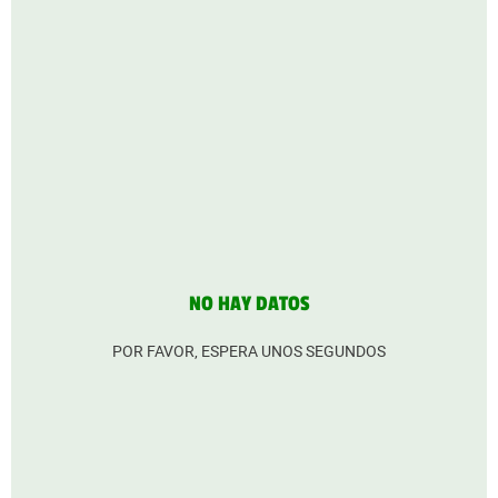
NO HAY DATOS
POR FAVOR, ESPERA UNOS SEGUNDOS