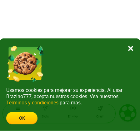
Usamos cookies para mejorar su experiencia. Al usar
Brazino777, acepta nuestros cookies. Vea nuestros
Términos y condiciones
para más.
Menu
Slots
En vivo
Crash
OK