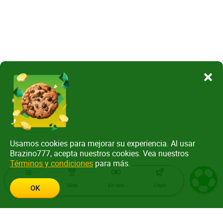
Usamos cookies para mejorar su experiencia. Al usar
Brazino777, acepta nuestros cookies. Vea nuestros
Términos y condiciones
para más.
Menu
Slots
En vivo
Crash
OK