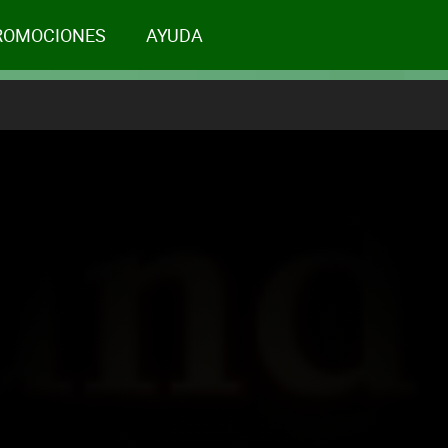
ROMOCIONES
AYUDA