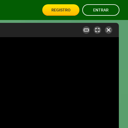
REGISTRO
ENTRAR