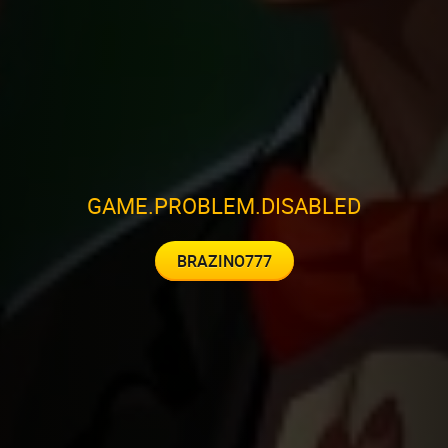
GAME.PROBLEM.DISABLED
BRAZINO777