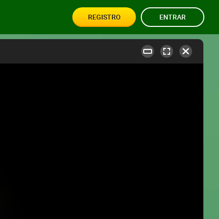
REGISTRO
ENTRAR