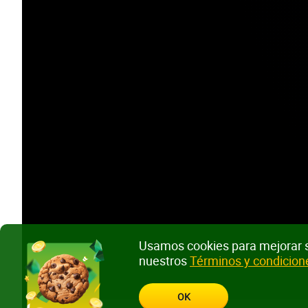
Usamos cookies para mejorar s
nuestros
Términos y condicion
OK