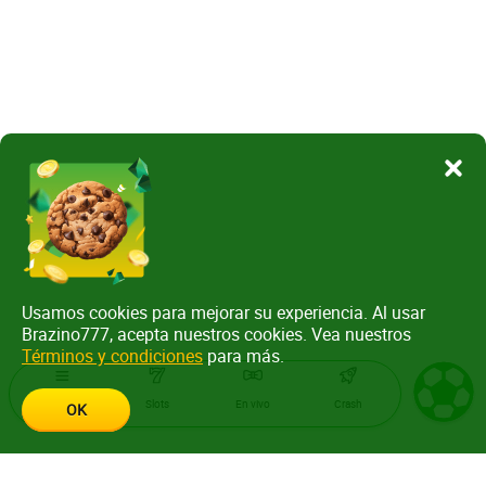
Usamos cookies para mejorar su experiencia. Al usar
Brazino777, acepta nuestros cookies. Vea nuestros
Términos y condiciones
para más.
Menu
Slots
En vivo
Crash
OK