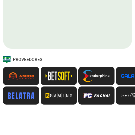
PROVEEDORES