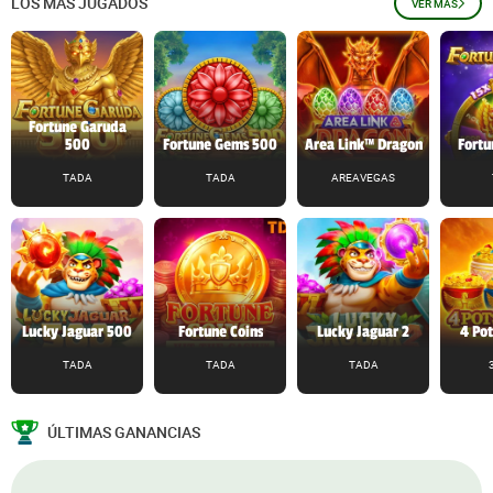
LOS MÁS JUGADOS
VER MÁS
Fortune Garuda
500
Fortune Gems 500
Area Link™ Dragon
Fortu
TADA
TADA
AREAVEGAS
Lucky Jaguar 500
Fortune Coins
Lucky Jaguar 2
4 Pot
TADA
TADA
TADA
ÚLTIMAS GANANCIAS