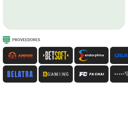
PROVEEDORES