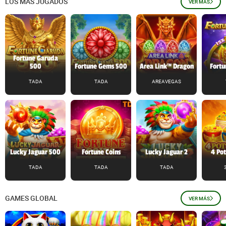
LOS MÁS JUGADOS
VER MÁS
Fortune Garuda
500
Fortune Gems 500
Area Link™ Dragon
Fortu
TADA
TADA
AREAVEGAS
Lucky Jaguar 500
Fortune Coins
Lucky Jaguar 2
4 Pot
TADA
TADA
TADA
GAMES GLOBAL
VER MÁS