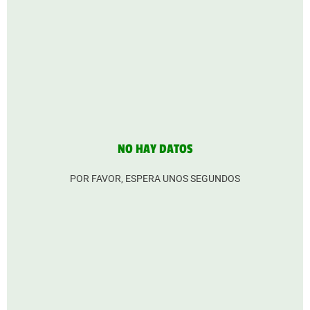
NO HAY DATOS
POR FAVOR, ESPERA UNOS SEGUNDOS