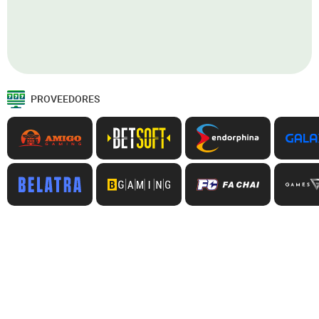
PROVEEDORES