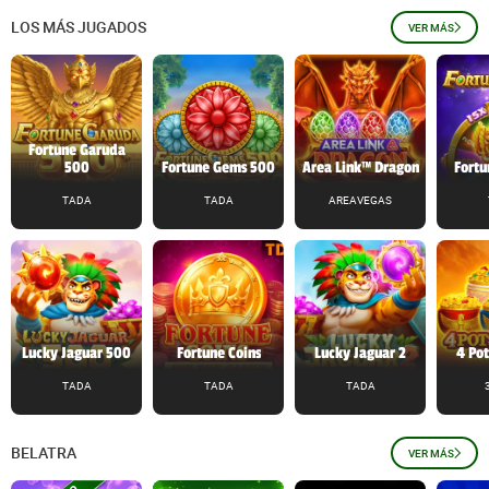
LOS MÁS JUGADOS
VER MÁS
Fortune Garuda
500
Fortune Gems 500
Area Link™ Dragon
Fortu
TADA
TADA
AREAVEGAS
Lucky Jaguar 500
Fortune Coins
Lucky Jaguar 2
4 Pot
TADA
TADA
TADA
BELATRA
VER MÁS