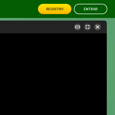
REGISTRO
ENTRAR