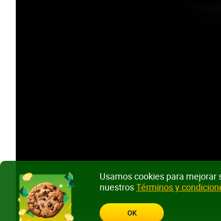
Usamos cookies para mejorar s
nuestros
Términos y condicion
OK