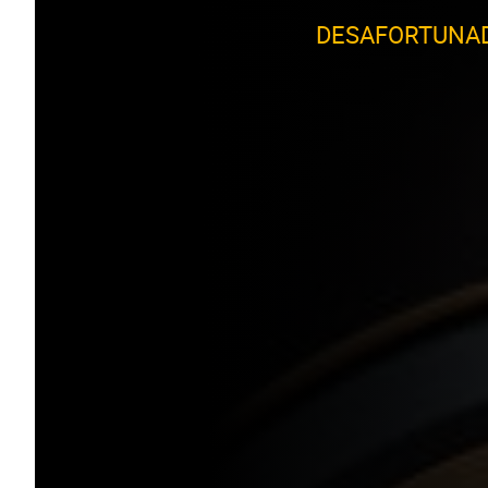
DESAFORTUNADA