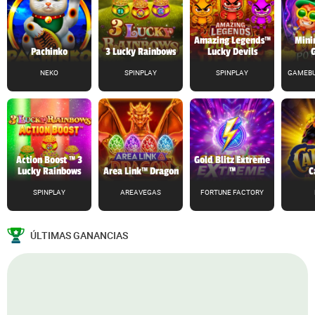
Amazing Legends™
Mini
Pachinko
3 Lucky Rainbows
Lucky Devils
NEKO
SPINPLAY
SPINPLAY
GAMEBU
Action Boost ™ 3
Gold Blitz Extreme
Lucky Rainbows
Area Link™ Dragon
™
C
SPINPLAY
AREAVEGAS
FORTUNE FACTORY
ÚLTIMAS GANANCIAS