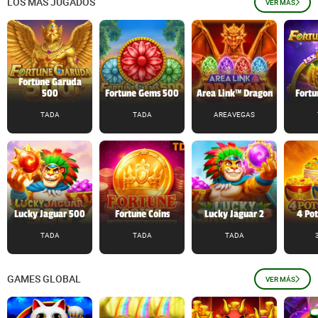
LOS MÁS JUGADOS
VER MÁS
Fortune Garuda
500
Fortune Gems 500
Area Link™ Dragon
Fortu
TADA
TADA
AREAVEGAS
Lucky Jaguar 500
Fortune Coins
Lucky Jaguar 2
4 Pot
TADA
TADA
TADA
GAMES GLOBAL
VER MÁS