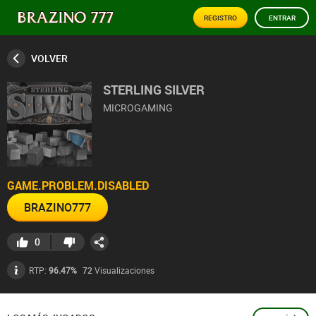
REGISTRO
ENTRAR
VOLVER
STERLING SILVER
MICROGAMING
GAME.PROBLEM.DISABLED
BRAZINO777
0
72
Visualizaciones
RTP:
96.47%