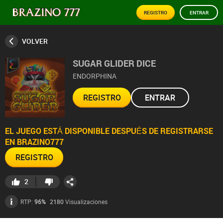
REGISTRO
ENTRAR
VOLVER
SUGAR GLIDER DICE
ENDORPHINA
REGISTRO
ENTRAR
EL JUEGO ESTÁ DISPONIBLE DESPUÉS DE REGISTRARSE
EN BRAZINO777
REGISTRO
2
2180
Visualizaciones
RTP:
96%