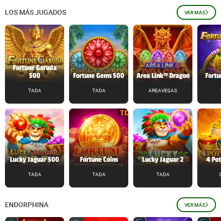
LOS MÁS JUGADOS
VER MÁS
Fortune Garuda
500
Fortune Gems 500
Area Link™ Dragon
Fortu
TADA
TADA
AREAVEGAS
Lucky Jaguar 500
Fortune Coins
Lucky Jaguar 2
4 Pot
TADA
TADA
TADA
ENDORPHINA
VER MÁS