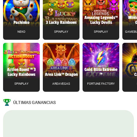
Amazing Legends™
Mini
Pachinko
3 Lucky Rainbows
Lucky Devils
NEKO
SPINPLAY
SPINPLAY
GAMEBU
Action Boost ™ 3
Gold Blitz Extreme
Lucky Rainbows
Area Link™ Dragon
™
C
SPINPLAY
AREAVEGAS
FORTUNE FACTORY
ÚLTIMAS GANANCIAS