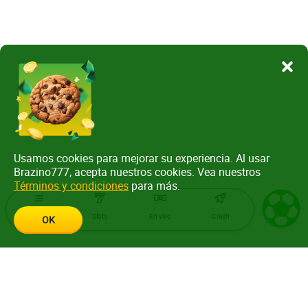
Usamos cookies para mejorar su experiencia. Al usar
Brazino777, acepta nuestros cookies. Vea nuestros
Términos y condiciones
para más.
Menu
Slots
En vivo
Crash
OK
Brazino 777
Juegos De Casino