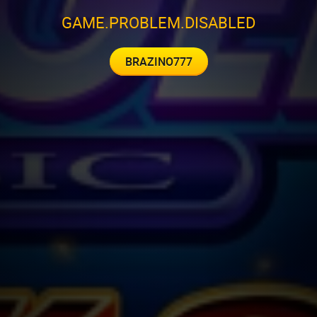
GAME.PROBLEM.DISABLED
BRAZINO777