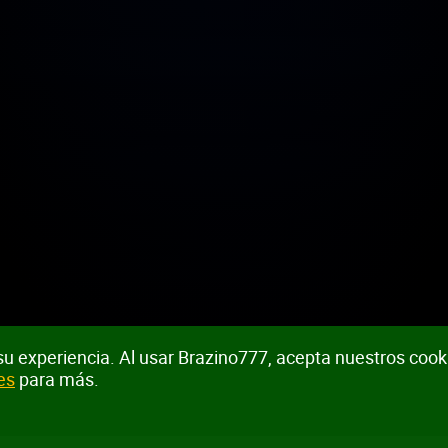
u experiencia. Al usar Brazino777, acepta nuestros cook
es
para más.