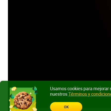
Usamos cookies para mejorar s
nuestros
Términos y condicion
OK