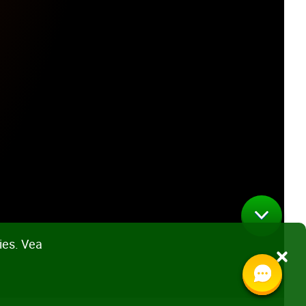
ies. Vea