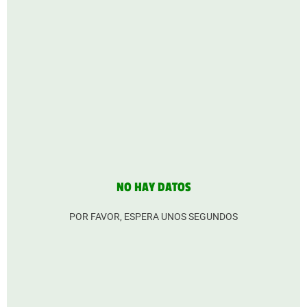
NO HAY DATOS
POR FAVOR, ESPERA UNOS SEGUNDOS