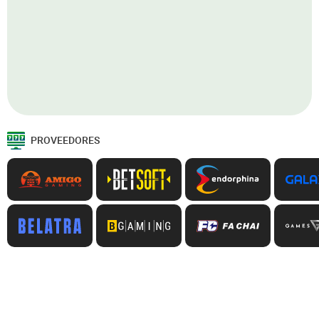
PROVEEDORES