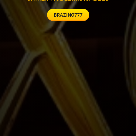
BRAZINO777