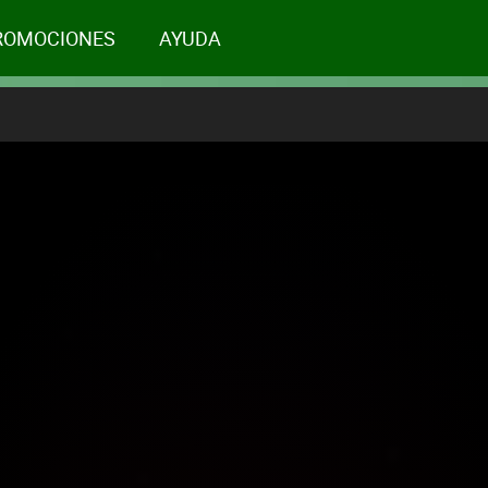
ROMOCIONES
AYUDA