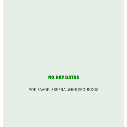
NO HAY DATOS
POR FAVOR, ESPERA UNOS SEGUNDOS