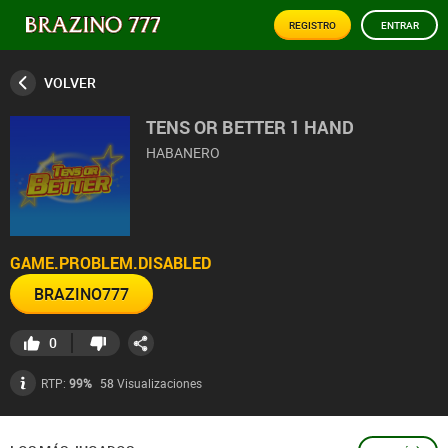
REGISTRO
ENTRAR
VOLVER
TENS OR BETTER 1 HAND
HABANERO
GAME.PROBLEM.DISABLED
BRAZINO777
0
58
Visualizaciones
RTP:
99%