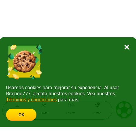
Usamos cookies para mejorar su experiencia. Al usar
Brazino777, acepta nuestros cookies. Vea nuestros
Términos y condiciones
para más.
Menu
Slots
En vivo
Crash
OK