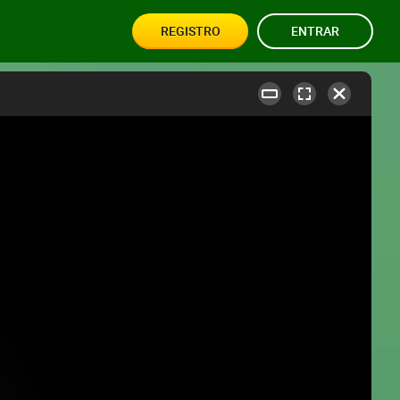
REGISTRO
ENTRAR