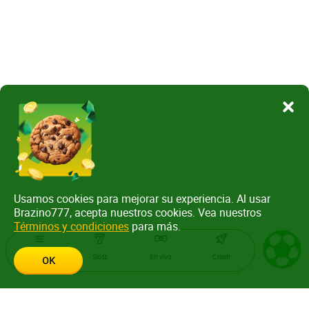
Usamos cookies para mejorar su experiencia. Al usar
Brazino777, acepta nuestros cookies. Vea nuestros
Términos y condiciones
para más.
Menu
Slots
En vivo
Crash
OK