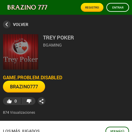
REGISTRO
ENTRAR
VOLVER
TREY POKER
BGAMING
GAME.PROBLEM.DISABLED
BRAZINO777
0
874
Visualizaciones
LOS MÁS JUGADOS
VER MÁS