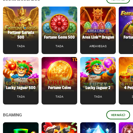
Fortune Garuda
500
Fortune Gems 500
Area Link™ Dragon
Fortu
TADA
TADA
AREAVEGAS
Lucky Jaguar 500
Fortune Coins
Lucky Jaguar 2
4 Pot
TADA
TADA
TADA
BGAMING
VER MÁS