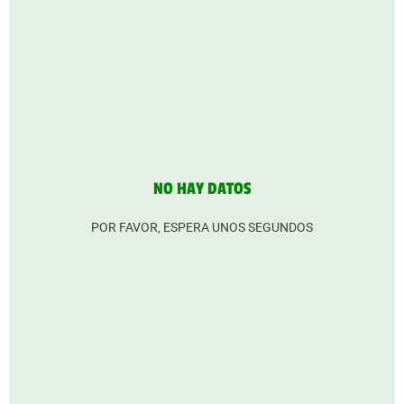
NO HAY DATOS
POR FAVOR, ESPERA UNOS SEGUNDOS