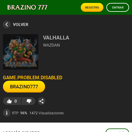
REGISTRO
ENTRAR
VOLVER
VALHALLA
WAZDAN
GAME.PROBLEM.DISABLED
BRAZINO777
0
1472
Visualizaciones
RTP:
96%