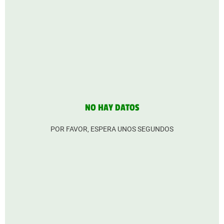
NO HAY DATOS
POR FAVOR, ESPERA UNOS SEGUNDOS