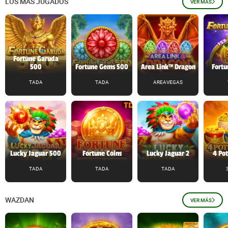
LOS MÁS JUGADOS
VER MÁS
Fortune Garuda
500
Fortune Gems 500
Area Link™ Dragon
Fortu
TADA
TADA
AREAVEGAS
Lucky Jaguar 500
Fortune Coins
Lucky Jaguar 2
4 Pot
TADA
TADA
TADA
WAZDAN
VER MÁS