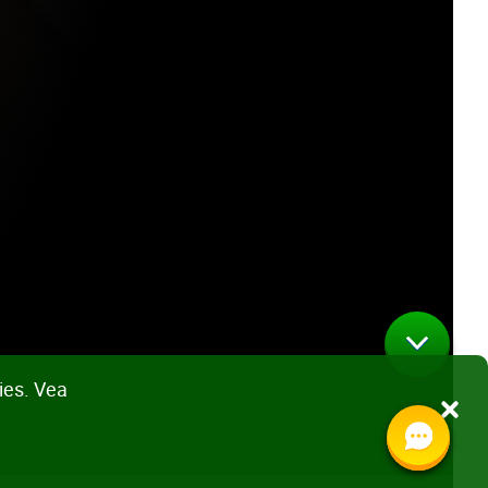
ies. Vea