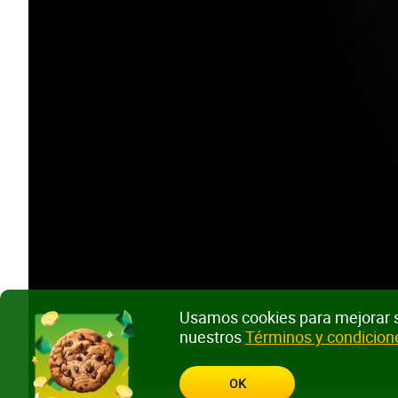
Usamos cookies para mejorar s
nuestros
Términos y condicion
OK