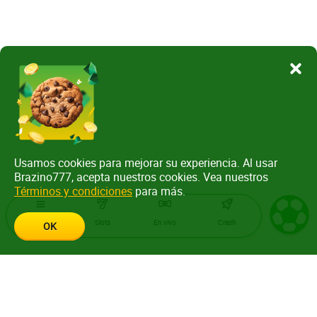
Usamos cookies para mejorar su experiencia. Al usar
Brazino777, acepta nuestros cookies. Vea nuestros
Términos y condiciones
para más.
Menu
Slots
En vivo
Crash
OK
Brazino 777
Juegos De Casino