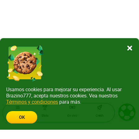
Usamos cookies para mejorar su experiencia. Al usar
Brazino777, acepta nuestros cookies. Vea nuestros
Términos y condiciones
para más.
Menu
Slots
En vivo
Crash
OK