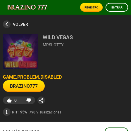
REGISTRO
ENTRAR
VOLVER
WILD VEGAS
MRSLOTTY
GAME.PROBLEM.DISABLED
BRAZINO777
0
790
Visualizaciones
RTP:
95%