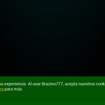
u experiencia. Al usar Brazino777, acepta nuestros cook
es
para más.