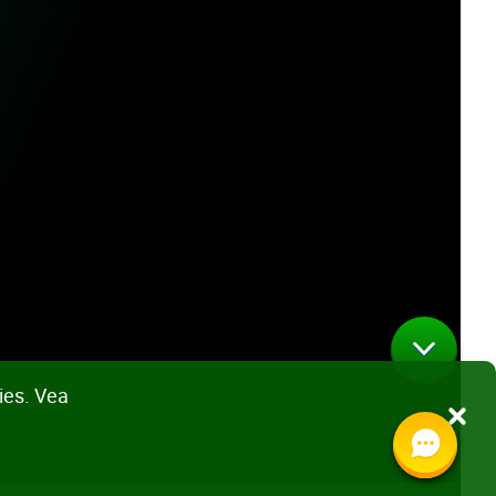
ies. Vea