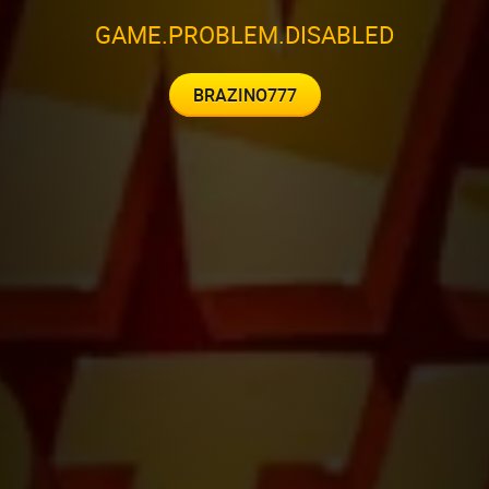
GAME.PROBLEM.DISABLED
BRAZINO777