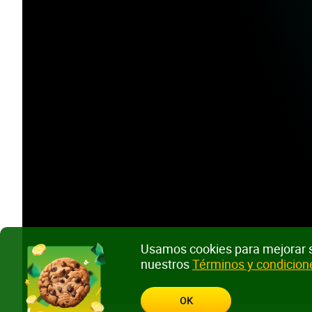
Usamos cookies para mejorar s
nuestros
Términos y condicion
OK