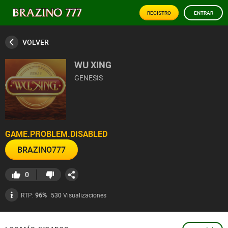
REGISTRO
ENTRAR
VOLVER
WU XING
GENESIS
GAME.PROBLEM.DISABLED
BRAZINO777
0
530
Visualizaciones
RTP:
96%