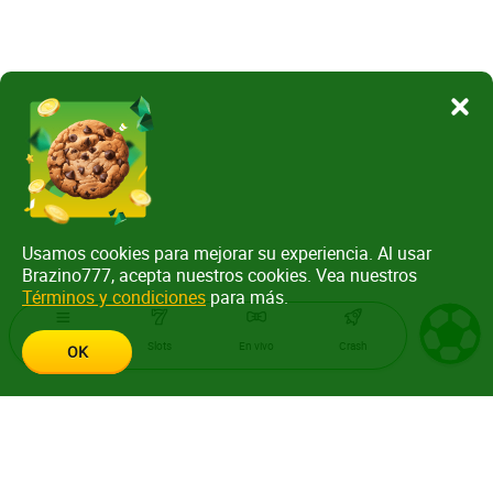
Usamos cookies para mejorar su experiencia. Al usar
Brazino777, acepta nuestros cookies. Vea nuestros
Términos y condiciones
para más.
Menu
Slots
En vivo
Crash
OK
Brazino 777
Juegos De Casino