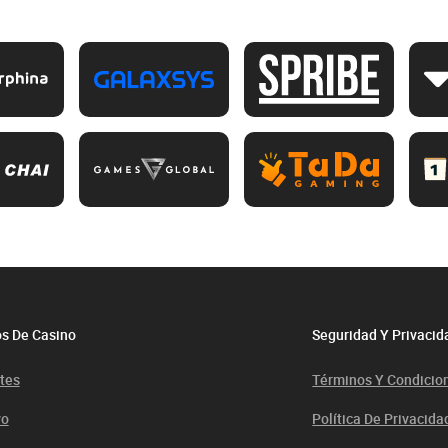
s De Casino
Seguridad Y Privacid
tes
Términos Y Condicio
vo
Política De Privacida