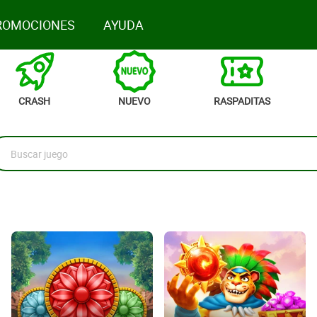
ROMOCIONES
AYUDA
CRASH
NUEVO
RASPADITAS