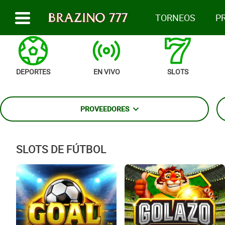
TORNEOS
P
DEPORTES
EN VIVO
SLOTS
PROVEEDORES
SLOTS DE FÚTBOL