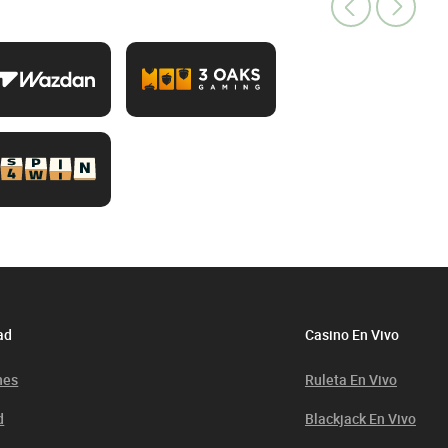
ad
Casino En Vivo
nes
Ruleta En Vivo
d
Blackjack En Vivo