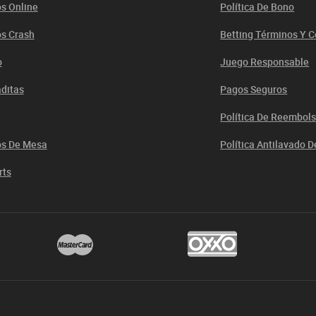
s Online
Política De Bono
s Crash
Betting Términos Y 
o
Juego Responsable
ditas
Pagos Seguros
Política De Reembol
s De Mesa
Política Antilavado D
rts