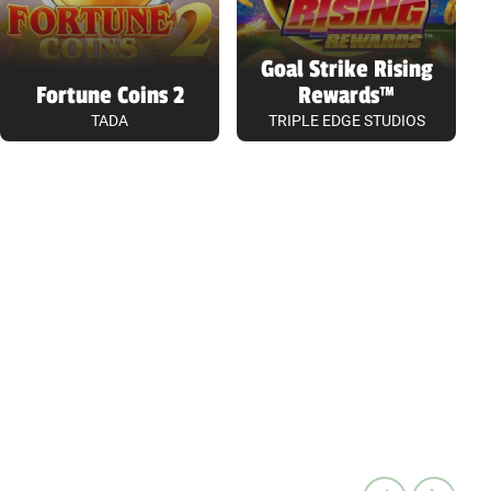
Goal Strike Rising
Fortune Coins 2
Rewards™
TADA
TRIPLE EDGE STUDIOS